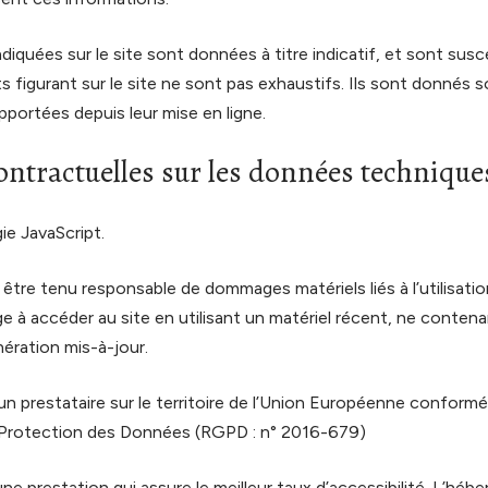
diquées sur le site sont données à titre indicatif, et sont susce
ts figurant sur le site ne sont pas exhaustifs. Ils sont donnés 
pportées depuis leur mise en ligne.
ontractuelles sur les données technique
gie JavaScript.
 être tenu responsable de dommages matériels liés à l’utilisation
gage à accéder au site en utilisant un matériel récent, ne conten
nération mis-à-jour.
un prestataire sur le territoire de l’Union Européenne conform
 Protection des Données (RGPD : n° 2016-679)
une prestation qui assure le meilleur taux d’accessibilité. L’hébe