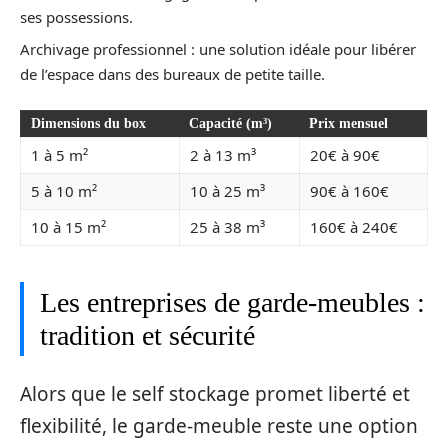
ses possessions.
Archivage professionnel : une solution idéale pour libérer
de l’espace dans des bureaux de petite taille.
Dimensions du box
Capacité (m³)
Prix mensuel
1 à 5 m²
2 à 13 m³
20€ à 90€
5 à 10 m²
10 à 25 m³
90€ à 160€
10 à 15 m²
25 à 38 m³
160€ à 240€
Les entreprises de garde-meubles :
tradition et sécurité
Alors que le self stockage promet liberté et
flexibilité, le garde-meuble reste une option