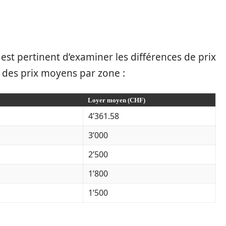
est pertinent d’examiner les différences de prix
e des prix moyens par zone :
Loyer moyen (CHF)
4’361.58
3’000
2’500
1’800
1’500