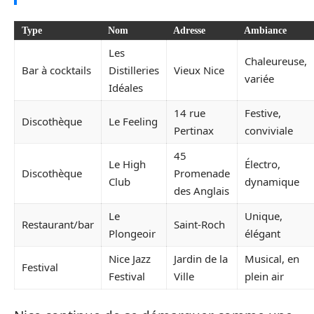
Type
Nom
Adresse
Ambiance
Les
Chaleureuse,
Bar à cocktails
Distilleries
Vieux Nice
variée
Idéales
14 rue
Festive,
Discothèque
Le Feeling
Pertinax
conviviale
45
Le High
Électro,
Discothèque
Promenade
Club
dynamique
des Anglais
Le
Unique,
Restaurant/bar
Saint-Roch
Plongeoir
élégant
Nice Jazz
Jardin de la
Musical, en
Festival
Festival
Ville
plein air